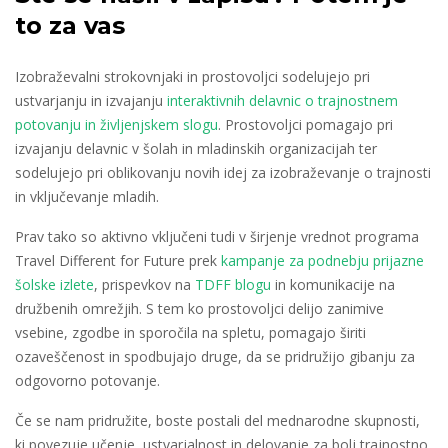
to za vas
Izobraževalni strokovnjaki in prostovoljci sodelujejo pri
ustvarjanju in izvajanju
interaktivnih delavnic o trajnostnem
potovanju in življenjskem slogu
. Prostovoljci pomagajo pri
izvajanju delavnic v šolah in mladinskih organizacijah ter
sodelujejo pri oblikovanju novih idej za izobraževanje o trajnosti
in vključevanje mladih.
Prav tako so aktivno vključeni tudi v širjenje vrednot programa
Travel Different for Future prek
kampanje za podnebju prijazne
šolske izlete
, prispevkov na
TDFF blogu
in komunikacije na
družbenih omrežjih. S tem ko prostovoljci delijo zanimive
vsebine, zgodbe in sporočila na spletu, pomagajo širiti
ozaveščenost in spodbujajo druge, da se pridružijo gibanju za
odgovorno potovanje.
Če se nam pridružite, boste postali del mednarodne skupnosti,
ki povezuje učenje, ustvarjalnost in delovanje za bolj trajnostno