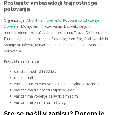
Postanite ambasadorji trajnostnega
potovanja
Organizacije
JANUN Hannover e.V.
,
Popotniško združenje
Slovenije
, Movijovem in REAJ vabijo k sodelovanju v
mednarodnem izobraževalnem programu Travel Different for
Future, ki povezuje mlade iz Slovenije, Nemčije, Portugalske in
Španije pri učenju, ustvarjalnosti in dejavnostih za trajnostna
potovanja.
Pridružite se nam, če:
ste stari med 18 in 28 let,
radi potujete,
vam je mar za varstvo okolja in socialno pravičnost,
vas zanima trajnostni življenjski slog,
vas zanima vodenje delavnic z mladimi,
vas zanima pisanje za naš blog.
Ste se našli v zapisu? Potem je